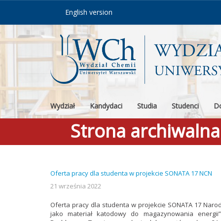
Skip to content
English version
Wydział
Kandydaci
Studia
Studenci
Do
Strona archiwaln
Oferta pracy dla studenta w projekcie SONATA 17 NCN
21 września 2022
Oferta pracy dla studenta w projekcie SONATA 17 Naro
jako materiał katodowy do magazynowania energii”. 