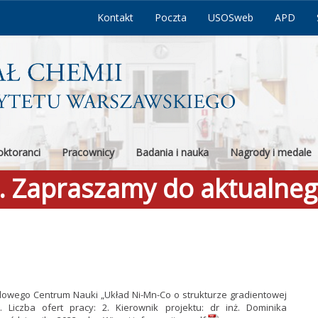
Kontakt
Poczta
USOSweb
APD
ktoranci
Pracownicy
Badania i nauka
Nagrody i medale
a. Zapraszamy do aktualne
dowego Centrum Nauki „Układ Ni-Mn-Co o strukturze gradientowej
Liczba ofert pracy: 2. Kierownik projektu: dr inż. Dominika