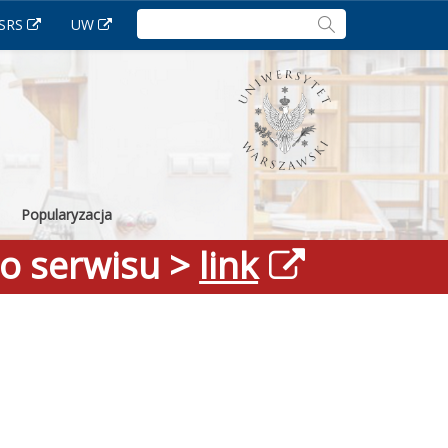
Szukaj:
SRS
UW
Popularyzacja
go serwisu >
link