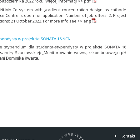
ździernika 2022 roku. Więcej informacji >>
pdf
 „Ni-Mn-Co system with gradient concentration design as cathode
e Centre is open for application. Number of job offers: 2. Project
tions: 21 October 2022. For more info see >>
eng
ypendysty w projekcie SONATA 16 NCN
e stypendium dla studenta-stypendysty w projekcie SONATA 16
ksandry Szaniawskiej: „Monitorowanie wewnątrzkomórkowego pH
ani Dominika Kwarta
.
Kontakt