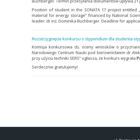
Buchberger. Termin przesyłania dokumentów upływa 21 pa
Position of student in the SONATA 17 project entitled
material for energy storage” financed by National Scienc
leader: dr inż. Dominika Buchberger. Deadline for applica
Rozstrzygnięcie konkursu o stypendium dla studenta-st
Komisja konkursowa ds. oceny wniosków o przyznani
Narodowego Centrum Nauki pod kierownictwem dr Ale
przy użyciu techniki SERS” ogłasza, że konkurs wygrała
P
Serdecznie gratulujemy!