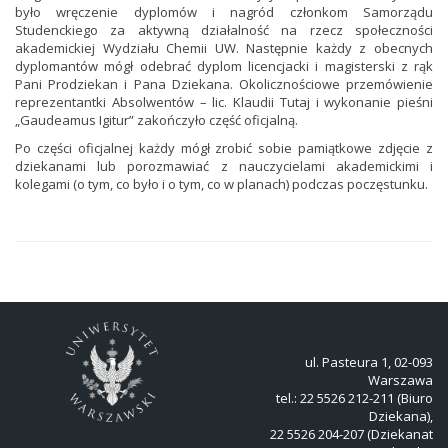
było wręczenie dyplomów i nagród członkom Samorządu
Studenckiego za aktywną działalność na rzecz społeczności
akademickiej Wydziału Chemii UW. Następnie każdy z obecnych
dyplomantów mógł odebrać dyplom licencjacki i magisterski z rąk
Pani Prodziekan i Pana Dziekana. Okolicznościowe przemówienie
reprezentantki Absolwentów – lic. Klaudii Tutaj i wykonanie pieśni
„Gaudeamus Igitur” zakończyło część oficjalną.
Po części oficjalnej każdy mógł zrobić sobie pamiątkowe zdjęcie z
dziekanami lub porozmawiać z nauczycielami akademickimi i
kolegami (o tym, co było i o tym, co w planach) podczas poczęstunku.
ul. Pasteura 1, 02-093
Warszawa
tel.: 22 5526 212-211 (Biuro
Dziekana),
22 5526 204-207 (Dziekanat