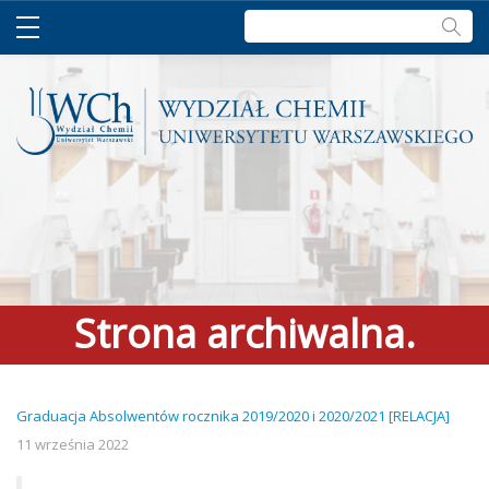
Szukaj:
Strona archiwalna.
Zapraszamy do
Graduacja Absolwentów rocznika 2019/2020 i 2020/2021 [RELACJA]
aktualnego serwisu >
link
11 września 2022