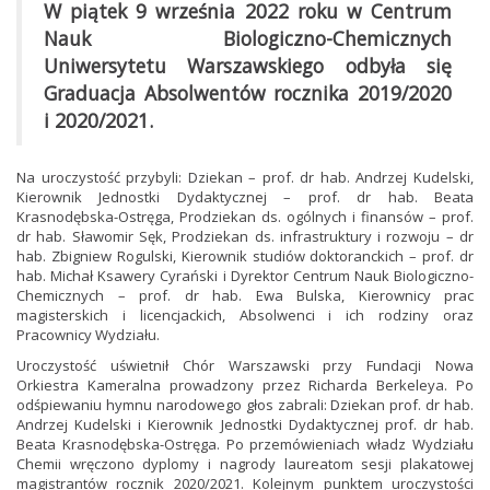
W piątek 9 września 2022 roku w Centrum
Nauk Biologiczno-Chemicznych
Uniwersytetu Warszawskiego odbyła się
Graduacja Absolwentów rocznika 2019/2020
i 2020/2021.
Na uroczystość przybyli: Dziekan – prof. dr hab. Andrzej Kudelski,
Kierownik Jednostki Dydaktycznej – prof. dr hab. Beata
Krasnodębska-Ostręga, Prodziekan ds. ogólnych i finansów – prof.
dr hab. Sławomir Sęk, Prodziekan ds. infrastruktury i rozwoju – dr
hab. Zbigniew Rogulski, Kierownik studiów doktoranckich – prof. dr
hab. Michał Ksawery Cyrański i Dyrektor Centrum Nauk Biologiczno-
Chemicznych – prof. dr hab. Ewa Bulska, Kierownicy prac
magisterskich i licencjackich, Absolwenci i ich rodziny oraz
Pracownicy Wydziału.
Uroczystość uświetnił Chór Warszawski przy Fundacji Nowa
Orkiestra Kameralna prowadzony przez Richarda Berkeleya. Po
odśpiewaniu hymnu narodowego głos zabrali: Dziekan prof. dr hab.
Andrzej Kudelski i Kierownik Jednostki Dydaktycznej prof. dr hab.
Beata Krasnodębska-Ostręga. Po przemówieniach władz Wydziału
Chemii wręczono dyplomy i nagrody laureatom sesji plakatowej
magistrantów rocznik 2020/2021. Kolejnym punktem uroczystości