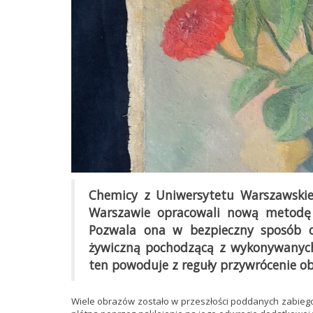
Chemicy z Uniwersytetu Warszawsk
Warszawie opracowali nową metodę 
Pozwala ona w bezpieczny sposób c
żywiczną pochodzącą z wykonywanych 
ten powoduje z reguły przywrócenie o
Wiele obrazów zostało w przeszłości poddanych zabieg