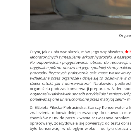
Organo
O tym, jak działa wynalazek, mówi jego współtwórca,
dr 
laboratoryjnych syntezujemy arkusz hydrożelu, a nastę
Po odpowiednim przygotowaniu obrazu do renowacji, czy
oryginalne płótno obrazu od jego spodniej strony nakła
procesów fizycznych praktycznie cała masa woskowo-żyw
wchłaniana przez organożel i dzieje się to dosłownie w c
dzieła sztuki, jak i konserwatora”
. Naukowiec podkreś
organożelu podczas konserwacji preparat w żaden spos
organożel w jakikolwiek sposób przykleił się i zanieczyśc
ponieważ są one unieruchomione przez matrycę żelu”
– mó
Dr Elżbieta Pilecka-Pietrusińska, Starszy Konserwato
znalezienia odpowiedniej mieszaniny do usuwania mas
chemików z UW do poszukiwania rozwiązania problemu 
opracowany, zdecydowała się powierzyć do testu obraz 
było konserwacji w ubiegłym wieku – od tyłu obraz