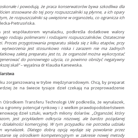
oskonałe i powodują, że praca konserwatorów bywa szkodliwa dla
cien stosowane do tej pory rozpuszczalniki są płynne, a ich opary
ym, że rozpuszczalniki są uwięzione w organożelu, co ogranicza ich
ilecka-Pietrusińska.
ra jest współautorem wynalazku, podkreśla dodatkowe walory
go rodzaju polimerami i rodzajami rozpuszczalników. Ostatecznie
dzi. Proces przygotowania preparatu składa się z kilku etapów, przy
o wytworzenia jest stosunkowo niska i zarazem nie ma żadnych
datkową zaletą preparatu jest to, że organożel można wykorzystać
egenerować do ponownego użycia, co powinno obniżyć negatywny
szej skali”
– wyjaśnia dr Klaudia Kaniewska.
larstwa
zku zorganizowaną w trybie międzynarodowym. Chcą, by preparat
ardziej że na świecie tysiące dzieł czekają na przeprowadzenie
im Ośrodkiem Transferu Technologii UW podkreśla, że wynalazek,
 ma ogromny potencjał rynkowy i z wielkim prawdopodobieństwem
nowację dzieł sztuki, wartych miliony dolarów.
„Organożel, który
zom, jest przykładem odkrycia niszowej, ale bardzo pożądanej
w działalności komercyjnej. W tym przypadku nie potrzeba udziału
en wynalazek. Dlatego dobrą opcją wydaje się powołanie przez
a stanie się ośrodkiem kompetencyjnym w zakresie nowej metody