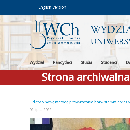
Skip to content
English version
Wydział
Kandydaci
Studia
Studenci
Do
Strona archiwaln
Odkryto nową metodę przywracania barw starym obraz
05 lipca 2022