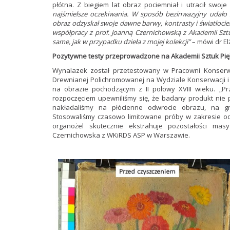
płótna. Z biegiem lat obraz pociemniał i utracił swoj
najśmielsze oczekiwania. W sposób bezinwazyjny udało 
obraz odzyskał swoje dawne barwy, kontrasty i światłoci
współpracy z prof. Joanną Czernichowską z Akademii Sz
same, jak w przypadku dzieła z mojej kolekcji”
– mówi dr El
Pozytywne testy przeprowadzone na Akademii Sztuk Pi
Wynalazek został przetestowany w Pracowni Konserwa
Drewnianej Polichromowanej na Wydziale Konserwacji i 
na obrazie pochodzącym z II połowy XVIII wieku. „P
rozpoczęciem upewniliśmy się, że badany produkt nie
nakładaliśmy na płócienne odwrocie obrazu, na 
Stosowaliśmy czasowo limitowane próby w zakresie od
organożel skutecznie ekstrahuje pozostałości ma
Czernichowska z WKiRDS ASP w Warszawie.