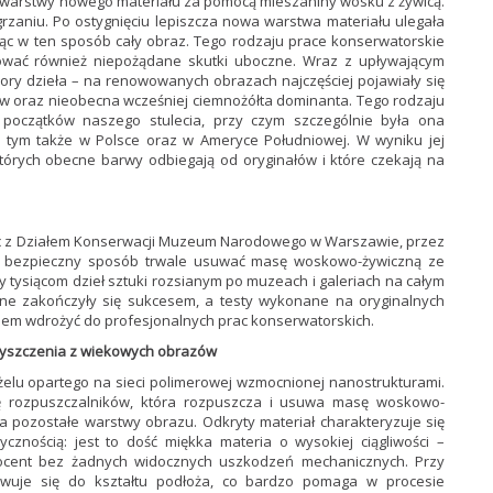
 warstwy nowego materiału za pomocą mieszaniny wosku z żywicą.
aniu. Po ostygnięciu lepiszcza nowa warstwa materiału ulegała
ąc w ten sposób cały obraz. Tego rodzaju prace konserwatorskie
dować również niepożądane skutki uboczne. Wraz z upływającym
ry dzieła – na renowowanych obrazach najczęściej pojawiały się
tów oraz nieobecna wcześniej ciemnożółta dominanta. Tego rodzaju
początków naszego stulecia, przy czym szczególnie była ona
 tym także w Polsce oraz w Ameryce Południowej. W wyniku jej
, których obecne barwy odbiegają od oryginałów i które czekają na
c z Działem Konserwacji Muzeum Narodowego w Warszawie, przez
y w bezpieczny sposób trwale usuwać masę woskowo-żywiczną ze
 tysiącom dzieł sztuki rozsianym po muzeach i galeriach na całym
jne zakończyły się sukcesem, a testy wykonane na oryginalnych
em wdrożyć do profesjonalnych prac konserwatorskich.
yszczenia z wiekowych obrazów
elu opartego na sieci polimerowej wzmocnionej nanostrukturami.
ę rozpuszczalników, która rozpuszcza i usuwa masę woskowo-
 pozostałe warstwy obrazu. Odkryty materiał charakteryzuje się
cznością: jest to dość miękka materia o wysokiej ciągliwości –
rocent bez żadnych widocznych uszkodzeń mechanicznych. Przy
owuje się do kształtu podłoża, co bardzo pomaga w procesie