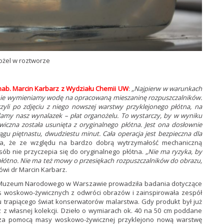
żel w roztworze
hab. Marcin Karbarz z Wydziału Chemii UW
:
„Najpierw w warunkach
pnie wymieniamy wodę na opracowaną mieszaninę rozpuszczalników.
li po zdjęciu z niego nowszej warstwy przyklejonego płótna, na
damy nasz wynalazek – płat organożelu. To wystarczy, by w wyniku
iczna została usunięta z oryginalnego płótna. Jest ona dosłownie
iągu piętnastu, dwudziestu minut. Cała operacja jest bezpieczna dla
la, że ze względu na bardzo dobrą wytrzymałość mechaniczną
ób nie przyczepia się do oryginalnego płótna.
„Nie ma ryzyka, by
ił płótno. Nie ma też mowy o przesiękach rozpuszczalników do obrazu,
wi dr Marcin Karbarz.
r z Muzeum Narodowego w Warszawie prowadziła badania dotyczące
 woskowo-żywicznych z odwróci obrazów i zainspirowała zespół
trapiącego świat konserwatorów malarstwa. Gdy produkt był już
z własnej kolekcji. Dzieło o wymiarach ok. 40 na 50 cm poddane
u za pomocą masy woskowo-żywicznej przyklejono nową warstwę