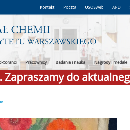
Kontakt
Poczta
USOSweb
APD
ktoranci
Pracownicy
Badania i nauka
Nagrody i medale
a. Zapraszamy do aktualne
om