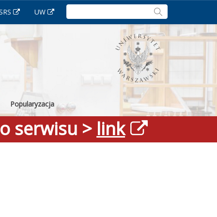
Szukaj:
SRS
UW
Popularyzacja
go serwisu >
link