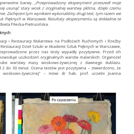
e pierwotne barwy.
„Przeprowadzony eksperyment przeszedł moje
się usunąć stary wosk z oryginalnej warstwy płótna, dzięki czemu
enie. Zachęceni tym wynikiem wykonaliśmy drugi test, tym razem we
tuk Pięknych w Warszawie. Rezultaty eksperymentu są dokładnie te
żbieta Pilecka-Pietrusińska.
ęknych
cji i Restauracji Malarstwa na Podłożach Ruchomych i Rzeźby
Restauracji Dzieł Sztuki w Akademii Sztuk Pięknych w Warszawie,
rzeprowadzone przez nas testy wypadły pozytywnie. Przed ich
 powoduje uszkodzeń oryginalnych warstw malarskich. Organożel
grube warstwy masy woskowo-żywicznej z dawnego dublażu.
 2 do 30 minut. Ocena testów jest pozytywna – stwierdzono, że
sy woskowo-żywicznej” – mówi dr hab. prof. uczelni Joanna