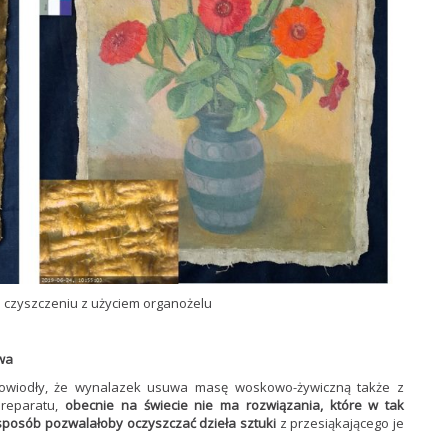
o czyszczeniu z użyciem organożelu
twa
dowiodły, że wynalazek usuwa masę woskowo-żywiczną także z
preparatu,
obecnie na świecie nie ma rozwiązania, które w tak
sposób pozwalałoby oczyszczać dzieła sztuki
z przesiąkającego je