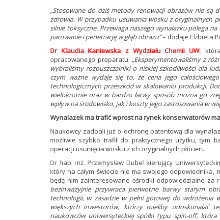
„Stosowane do dziś metody renowacji obrazów nie są d
zdrowia. W przypadku usuwania wosku z oryginalnych płó
silnie toksyczne. Przewaga naszego wynalazku polega na t
parowanie i penetrację w głąb obrazu”
– dodaje Elżbieta P
Dr Klaudia Kaniewska z Wydziału Chemii UW
, któ
opracowanego preparatu.
„Eksperymentowaliśmy z różne
wybraliśmy rozpuszczalniki o niskiej szkodliwości dla lu
czym ważne wydaje się to, że cena jego całościoweg
technologicznych przeszkód w skalowaniu produkcji. Do
wielokrotnie oraz w bardzo łatwy sposób można go zr
wpływ na środowisko, jak i koszty jego zastosowania w więk
Wynalazek ma trafić wprost na rynek konserwatorów ma
Naukowcy zadbali już o ochronę patentową dla wynala
możliwie szybko trafił do praktycznego użytku, tym b
operacji usunięcia wosku z ich oryginalnych płócien.
Dr hab. inż. Przemysław Dubel kierujący Uniwersyteck
który na całym świecie nie ma swojego odpowiednika,
będą nim zainteresowane ośrodki odpowiedzialne za re
bezinwazyjnie przywraca pierwotne barwy starym obra
technologii, w zasadzie w pełni gotowej do wdrożenia 
większych inwestorów, którzy mieliby udoskonalać t
naukowców uniwersyteckiej spółki typu spin-off, któr