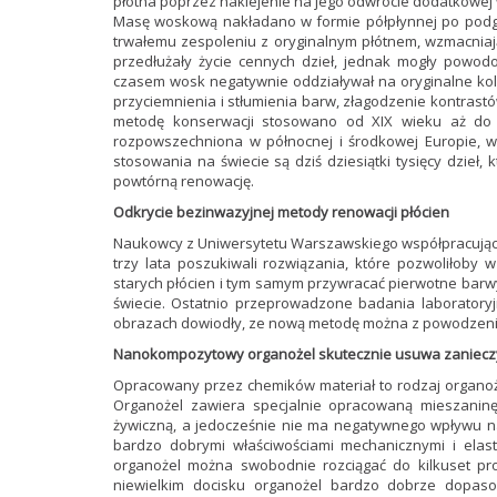
płótna poprzez naklejenie na jego odwrocie dodatkowej
Masę woskową nakładano w formie półpłynnej po podgrz
trwałemu zespoleniu z oryginalnym płótnem, wzmacniaj
przedłużały życie cennych dzieł, jednak mogły powo
czasem wosk negatywnie oddziaływał na oryginalne kolo
przyciemnienia i stłumienia barw, złagodzenie kontras
metodę konserwacji stosowano od XIX wieku aż do 
rozpowszechniona w północnej i środkowej Europie, w
stosowania na świecie są dziś dziesiątki tysięcy dzieł
powtórną renowację.
Odkrycie bezinwazyjnej metody renowacji płócien
Naukowcy z Uniwersytetu Warszawskiego współpracują
trzy lata poszukiwali rozwiązania, które pozwoliłob
starych płócien i tym samym przywracać pierwotne barwy
świecie. Ostatnio przeprowadzone badania laboratory
obrazach dowiodły, ze nową metodę można z powodzeni
Nanokompozytowy organożel skutecznie usuwa zaniecz
Opracowany przez chemików materiał to rodzaj organoż
Organożel zawiera specjalnie opracowaną mieszanin
żywiczną, a jedocześnie nie ma negatywnego wpływu na
bardzo dobrymi właściwościami mechanicznymi i elasty
organożel można swobodnie rozciągać do kilkuset p
niewielkim docisku organożel bardzo dobrze dopas