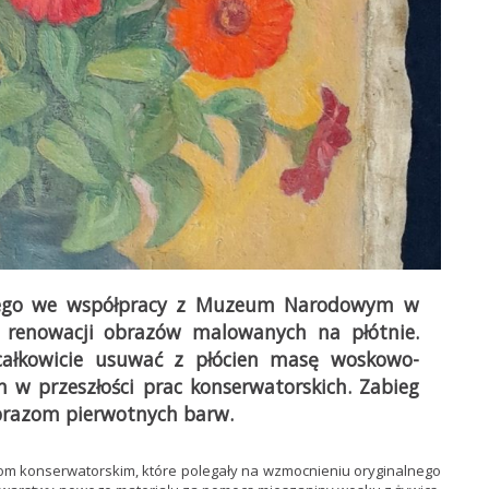
iego we współpracy z Muzeum Narodowym w
renowacji obrazów malowanych na płótnie.
ałkowicie usuwać z płócien masę woskowo-
w przeszłości prac konserwatorskich. Zabieg
brazom pierwotnych barw.
om konserwatorskim, które polegały na wzmocnieniu oryginalnego