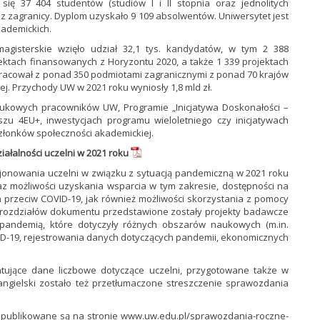
ę 37 404 studentów (studiów I i II stopnia oraz jednolitych
 z zagranicy. Dyplom uzyskało 9 109 absolwentów. Uniwersytet jest
kademickich.
 magisterskie wzięło udział 32,1 tys. kandydatów, w tym 2 388
ktach finansowanych z Horyzontu 2020, a także 1 339 projektach
racował z ponad 350 podmiotami zagranicznymi z ponad 70 krajów
. Przychody UW w 2021 roku wyniosły 1,8 mld zł.
ukowych pracowników UW, Programie „Inicjatywa Doskonałości –
zu 4EU+, inwestycjach programu wieloletniego czy inicjatywach
łonków społeczności akademickiej.
ałalności uczelni w 2021 roku
jonowania uczelni w związku z sytuacją pandemiczną w 2021 roku
raz możliwości uzyskania wsparcia w tym zakresie, dostępności na
przeciw COVID-19, jak również możliwości skorzystania z pomocy
drozdziałów dokumentu przedstawione zostały projekty badawcze
ndemią, które dotyczyły różnych obszarów naukowych (m.in.
D-19, rejestrowania danych dotyczących pandemii, ekonomicznych
tujące dane liczbowe dotyczące uczelni, przygotowane także w
 angielski zostało też przetłumaczone streszczenie sprawozdania
 publikowane są na stronie
www.uw.edu.pl/sprawozdania-roczne-