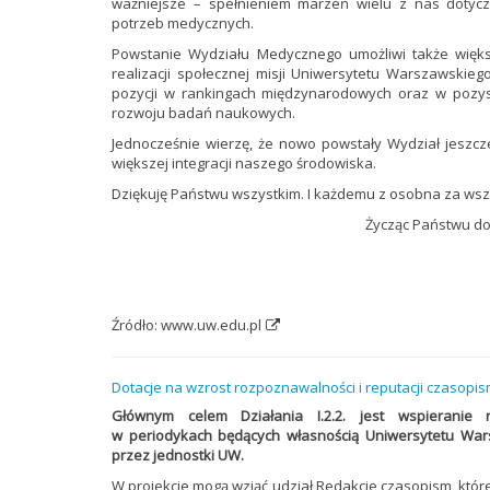
ważniejsze – spełnieniem marzeń wielu z nas dotyc
potrzeb medycznych.
Powstanie Wydziału Medycznego umożliwi także większ
realizacji społecznej misji Uniwersytetu Warszawskie
pozycji w rankingach międzynarodowych oraz w pozys
rozwoju badań naukowych.
Jednocześnie wierzę, że nowo powstały Wydział jeszcze
większej integracji naszego środowiska.
Dziękuję Państwu wszystkim. I każdemu z osobna za ws
Życząc Państwu do
Źródło:
www.uw.edu.pl
Dotacje na wzrost rozpoznawalności i reputacji czasopi
Głównym celem Działania I.2.2. jest wspieranie
w periodykach będących własnością Uniwersytetu War
przez jednostki UW.
W projekcie mogą wziąć udział Redakcje czasopism, któ