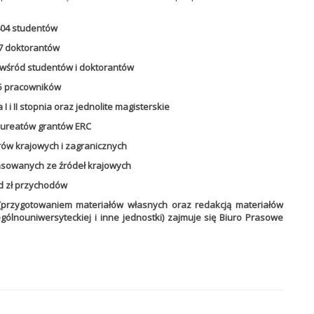
404 studentów
7 doktorantów
wśród studentów i doktorantów
5 pracowników
I i II stopnia oraz jednolite magisterskie
aureatów grantów ERC
ów krajowych i zagranicznych
nsowanych ze źródeł krajowych
ld zł przychodów
przygotowaniem materiałów własnych oraz redakcją materiałów
gólnouniwersyteckiej i inne jednostki) zajmuje się Biuro Prasowe