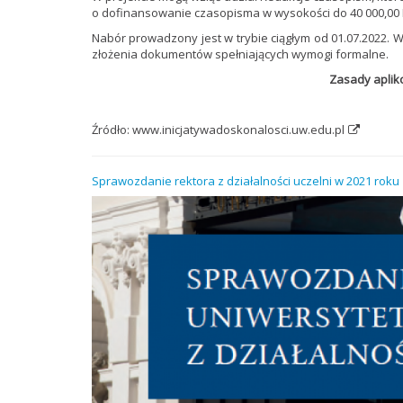
o dofinansowanie czasopisma w wysokości do 40 000,00 
Nabór prowadzony jest w trybie ciągłym od 01.07.2022. 
złożenia dokumentów spełniających wymogi formalne.
Zasady aplik
Źródło:
www.inicjatywadoskonalosci.uw.edu.pl
Sprawozdanie rektora z działalności uczelni w 2021 roku