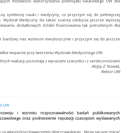
zących możliwości wykorzystania potencjału naukowego UW dla
ą symbiozę nauki i medycyny, co przyczyni się do pełniejszej
go. Wydział Medyczny da także szansę zdobycia jeszcze wyższej
kiwaniu dodatkowych źródeł finansowania tak potrzebnych dla
 bardziej nas wzmocni merytorycznie i przyczyni się do jeszcze
zelkie wsparcie przy tworzeniu Wydziału Medycznego UW.
brych wakacji, pozostaję z wyrazami szacunku i z serdecznościami
Alojzy Z. Nowak,
Rektor UW
sm UW
 rozwoju i wzrostu rozpoznawalności badań publikowanych
szawskiego oraz podniesienie reputacji czasopism wydawanych
re są własnością Uniwersytetu Warszawskiego. Mogą się one starać