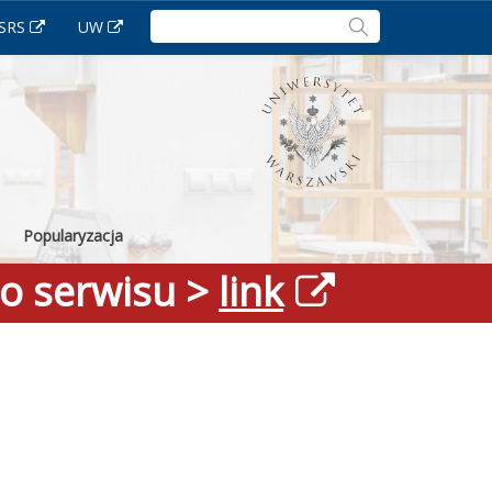
Szukaj:
SRS
UW
Popularyzacja
go serwisu >
link