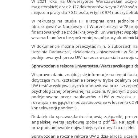
W 2021 roku na Uniwersytecie Warszawskim uczyło si
magisterskich) oraz 2 127 doktorantów, w tym 2 689 osób
miejscem pracy dla 7 815 osób, w tym 3 974 nauczycieli a
W rekrutacji na studia I i II stopnia oraz jednolite
obcokrajowców. Naukowcy z UW uczestniczyli w 78 proje
finansowanych ze źródeł krajowych. Uniwersytet współp
w ramach umów o bezpośredniej współpracy akademickiej
W dokumencie można przeczytać m.in. o sukcesach na
Uczelnia Badawcza”, działaniach Uniwersytetu w Sojus
podejmowanych przez UW na rzecz wsparcia i rozwoju cz
Sprawozdanie rektora Uniwersytetu Warszawskiego z dzi
W sprawozdaniu znajdują się informacje na temat funkc
dotyczące m.in. kształcenia i pracy w trybie zdalnym o
UW testów wykrywających koronawirusa oraz szczepień 
psychologicznej oferowanej na uczelni. W jednym z po
podejmowane przez naukowców z UW w związku z pa
rozwiązań mogących mieć zastosowanie w leczeniu COVI
konsekwencji pandemii).
Dodatek do sprawozdania stanowią załączniki, prezen
angielskiej wersji językowej (
pobierz pdf
). Na język
oraz podsumowanie najważniejszych danych o uczelni.
Sprawozdania roczne rektora UW z działalności uczelni