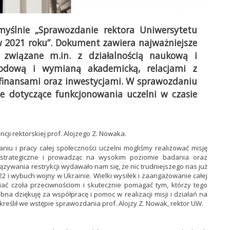
yślnie „Sprawozdanie rektora Uniwersytetu
 w 2021 roku”. Dokument zawiera najważniejsze
 związane m.in. z działalnością naukową i
rodową i wymianą akademicką, relacjami z
finansami oraz inwestycjami. W sprawozdaniu
je dotyczące funkcjonowania uczelni w czasie
ncji rektorskiej prof. Alojzego Z. Nowaka.
niu i pracy całej społeczności uczelni mogliśmy realizować misję
y strategiczne i prowadząc na wysokim poziomie badania oraz
ązywania restrykcji wydawało nam się, że nic trudniejszego nas już
22 i wybuch wojny w Ukrainie. Wielki wysiłek i zaangażowanie całej
ać czoła przeciwnościom i skutecznie pomagać tym, którzy tego
a dziękuję za współpracę i pomoc w realizacji misji i działań na
reślił we wstępie sprawozdania prof. Alojzy Z. Nowak, rektor UW.