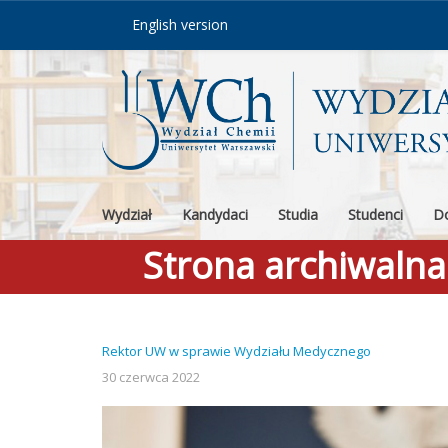
Skip to content
English version
Wydział
Kandydaci
Studia
Studenci
Do
Strona archiwaln
Rektor UW w sprawie Wydziału Medycznego
30 czerwca 2022