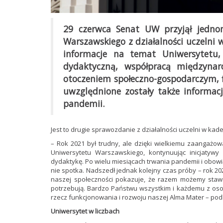
29 czerwca Senat UW przyjął jednom
Warszawskiego z działalności uczelni
informacje na temat Uniwersytetu,
dydaktyczną, współpracą międzyna
otoczeniem społeczno-gospodarczym, 
uwzględnione zostały także informac
pandemii.
Jest to drugie sprawozdanie z działalności uczelni w kade
– Rok 2021 był trudny, ale dzięki wielkiemu zaangażowa
Uniwersytetu Warszawskiego, kontynuując inicjatyw
dydaktykę. Po wielu miesiącach trwania pandemii i obowi
nie spotka. Nadszedł jednak kolejny czas próby – rok 20
naszej społeczności pokazuje, że razem możemy stawi
potrzebują. Bardzo Państwu wszystkim i każdemu z osobn
rzecz funkcjonowania i rozwoju naszej Alma Mater – podk
Uniwersytet w liczbach