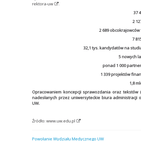
rektora-uw
.
37 
2 12
2 689 obcokrajowców 
7 81
32,1 tys. kandydatów na studia 
5 nowych l
ponad 1 000 partner
1 339 projektów fina
1,8 m
Opracowaniem koncepcji sprawozdania oraz tekstów (
nadesłanych przez uniwersyteckie biura administracji o
UW.
Źródło:
www.uw.edu.pl
Powołanie Wydziału Medycznego UW