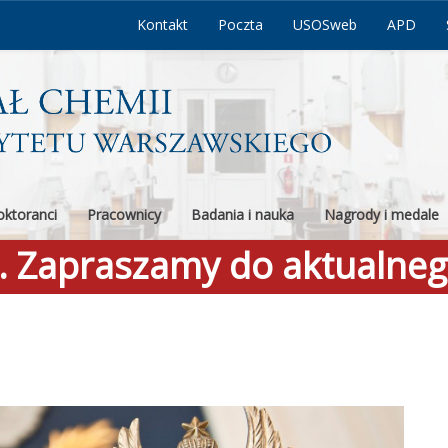
Kontakt
Poczta
USOSweb
APD
ktoranci
Pracownicy
Badania i nauka
Nagrody i medale
a. Zapraszamy do aktualne