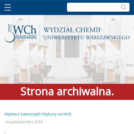
Szukaj:
Strona archiwalna.
Zapraszamy do
Wybierz Samorząd! I Wybory na WCh
aktualnego serwisu >
link
14 października 2019