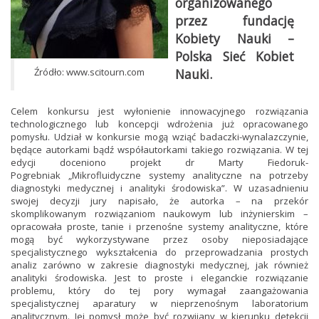
organizowanego
przez fundację
Kobiety Nauki –
Polska Sieć Kobiet
Źródło: www.scitourn.com
Nauki.
Celem konkursu jest wyłonienie innowacyjnego rozwiązania
technologicznego lub koncepcji wdrożenia już opracowanego
pomysłu. Udział w konkursie mogą wziąć badaczki-wynalazczynie,
będące autorkami bądź współautorkami takiego rozwiązania. W tej
edycji doceniono projekt dr Marty Fiedoruk-
Pogrebniak „Mikrofluidyczne systemy analityczne na potrzeby
diagnostyki medycznej i analityki środowiska”. W uzasadnieniu
swojej decyzji jury napisało, że autorka – na przekór
skomplikowanym rozwiązaniom naukowym lub inżynierskim –
opracowała proste, tanie i przenośne systemy analityczne, które
mogą być wykorzystywane przez osoby nieposiadające
specjalistycznego wykształcenia do przeprowadzania prostych
analiz zarówno w zakresie diagnostyki medycznej, jak również
analityki środowiska. Jest to proste i eleganckie rozwiązanie
problemu, który do tej pory wymagał zaangażowania
specjalistycznej aparatury w nieprzenośnym laboratorium
analitycznym. Jej pomysł może być rozwijany w kierunku detekcji