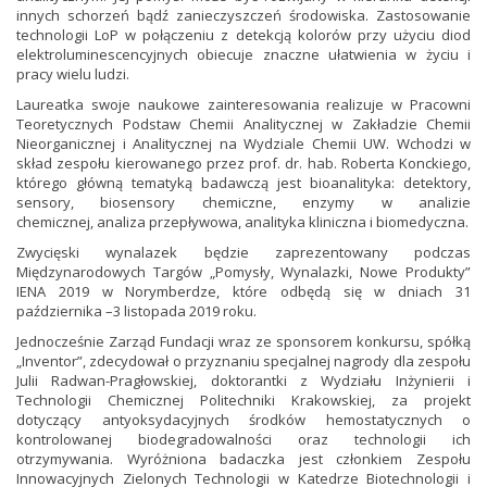
innych schorzeń bądź zanieczyszczeń środowiska. Zastosowanie
technologii LoP w połączeniu z detekcją kolorów przy użyciu diod
elektroluminescencyjnych obiecuje znaczne ułatwienia w życiu i
pracy wielu ludzi.
Laureatka swoje naukowe zainteresowania realizuje w Pracowni
Teoretycznych Podstaw Chemii Analitycznej w Zakładzie Chemii
Nieorganicznej i Analitycznej na Wydziale Chemii UW. Wchodzi w
skład zespołu kierowanego przez prof. dr. hab. Roberta Konckiego,
którego główną tematyką badawczą jest bioanalityka: detektory,
sensory, biosensory chemiczne, enzymy w analizie
chemicznej, analiza przepływowa, analityka kliniczna i biomedyczna.
Zwycięski wynalazek będzie zaprezentowany podczas
Międzynarodowych Targów „Pomysły, Wynalazki, Nowe Produkty”
IENA 2019 w Norymberdze, które odbędą się w dniach 31
października –3 listopada 2019 roku.
Jednocześnie Zarząd Fundacji wraz ze sponsorem konkursu, spółką
„Inventor”, zdecydował o przyznaniu specjalnej nagrody dla zespołu
Julii Radwan-Pragłowskiej, doktorantki z Wydziału Inżynierii i
Technologii Chemicznej Politechniki Krakowskiej, za projekt
dotyczący antyoksydacyjnych środków hemostatycznych o
kontrolowanej biodegradowalności oraz technologii ich
otrzymywania. Wyróżniona badaczka jest członkiem Zespołu
Innowacyjnych Zielonych Technologii w Katedrze Biotechnologii i