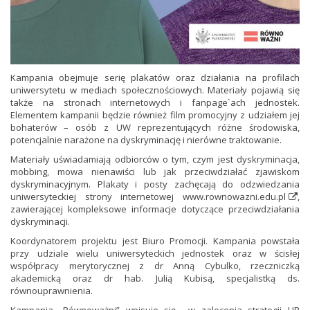
Kampania obejmuje serię plakatów oraz działania na profilach
uniwersytetu w mediach społecznościowych. Materiały pojawią się
także na stronach internetowych i fanpage`ach jednostek.
Elementem kampanii będzie również film promocyjny z udziałem jej
bohaterów – osób z UW reprezentujących różne środowiska,
potencjalnie narażone na dyskryminację i nierówne traktowanie.
Materiały uświadamiają odbiorców o tym, czym jest dyskryminacja,
mobbing, mowa nienawiści lub jak przeciwdziałać zjawiskom
dyskryminacyjnym. Plakaty i posty zachęcają do odzwiedzania
uniwersyteckiej strony internetowej
www.rownowazni.edu.pl
,
zawierającej kompleksowe informacje dotyczące przeciwdziałania
dyskryminacji.
Koordynatorem projektu jest Biuro Promocji. Kampania powstała
przy udziale wielu uniwersyteckich jednostek oraz w ścisłej
współpracy merytorycznej z dr Anną Cybulko, rzeczniczką
akademicką oraz dr hab. Julią Kubisą, specjalistką ds.
równouprawnienia.
Kampania „Równoważni” wpisuje się w zalecenia strategii HR