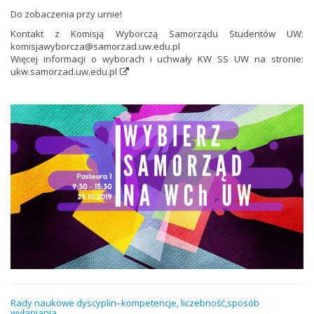
Do zobaczenia przy urnie!
Kontakt z Komisją Wyborczą Samorządu Studentów UW:
komisjawyborcza@samorzad.uw.edu.pl
Więcej informacji o wyborach i uchwały KW SS UW na stronie:
ukw.samorzad.uw.edu.pl
Rady naukowe dyscyplin–kompetencje, liczebność,sposób
wyłaniania