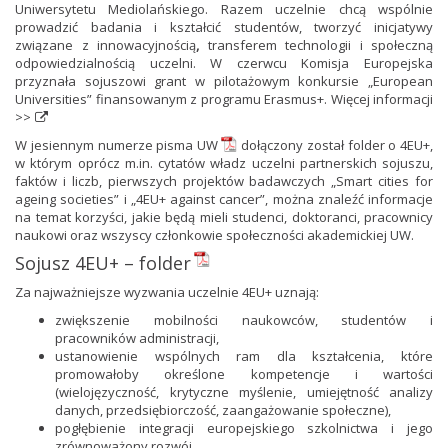
Uniwersytetu Mediolańskiego. Razem uczelnie chcą wspólnie
prowadzić badania i kształcić studentów, tworzyć inicjatywy
związane z innowacyjnością
,
transferem technologii i społeczną
odpowiedzialnością uczelni. W czerwcu Komisja Europejska
przyznała sojuszowi grant w pilotażowym konkursie „European
Universities” finansowanym z programu Erasmus+.
Więcej informacji
>>
W
jesiennym numerze pisma UW
dołączony został folder o 4EU+,
w którym oprócz m.in. cytatów władz uczelni partnerskich sojuszu,
faktów i liczb, pierwszych projektów badawczych „Smart cities for
ageing societies” i „4EU+ against cancer”, można znaleźć informacje
na temat korzyści, jakie będą mieli studenci, doktoranci, pracownicy
naukowi oraz wszyscy członkowie społeczności akademickiej UW.
Sojusz 4EU+ – folder
Za najważniejsze wyzwania uczelnie 4EU+ uznają:
zwiększenie mobilności naukowców, studentów i
pracowników administracji,
ustanowienie wspólnych ram dla kształcenia, które
promowałoby określone kompetencje i wartości
(wielojęzyczność, krytyczne myślenie, umiejętność analizy
danych, przedsiębiorczość, zaangażowanie społeczne),
pogłębienie integracji europejskiego szkolnictwa i jego
zrównoważony rozwój.