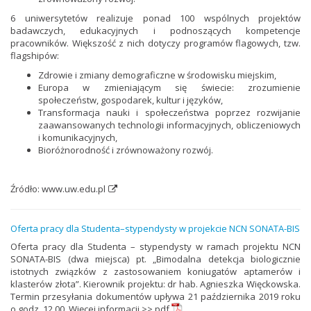
6 uniwersytetów realizuje ponad 100 wspólnych projektów
badawczych, edukacyjnych i podnoszących kompetencje
pracowników. Większość z nich dotyczy programów flagowych, tzw.
flagshipów:
Zdrowie i zmiany demograficzne w środowisku miejskim,
Europa w zmieniającym się świecie: zrozumienie
społeczeństw, gospodarek, kultur i języków,
Transformacja nauki i społeczeństwa poprzez rozwijanie
zaawansowanych technologii informacyjnych, obliczeniowych
i komunikacyjnych,
Bioróżnorodność i zrównoważony rozwój.
Źródło:
www.uw.edu.pl
Oferta pracy dla Studenta–stypendysty w projekcie NCN SONATA-BIS
Oferta pracy dla Studenta – stypendysty w ramach projektu NCN
SONATA-BIS (dwa miejsca) pt. „Bimodalna detekcja biologicznie
istotnych związków z zastosowaniem koniugatów aptamerów i
klasterów złota”. Kierownik projektu: dr hab. Agnieszka Więckowska.
Termin przesyłania dokumentów upływa 21 października 2019 roku
o godz. 12.00. Więcej informacji >>
pdf