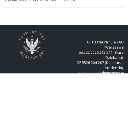
ul. Pasteura 1, 02-093
Warszawa
tel.: 22 5526 212-211 (Biuro
Dziekana),
22 5526 204-207 (Dziekanat
Studencki),
22 5526 230 (Administracja)
Kontakt
Zamówienia publiczne
Oferty pracy
Pliki „cookies”
Deklaracja dostępności