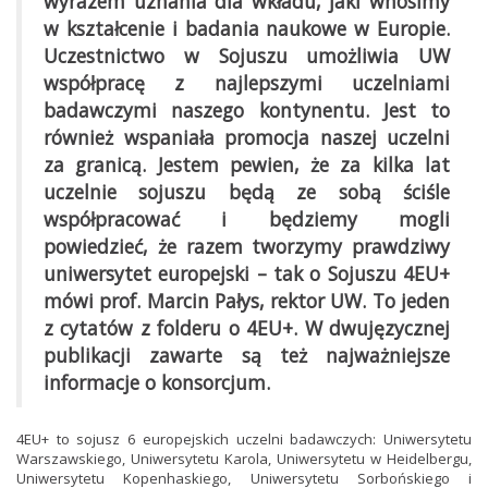
wyrazem uznania dla wkładu, jaki wnosimy
w kształcenie i badania naukowe w Europie.
Uczestnictwo w Sojuszu umożliwia UW
współpracę z najlepszymi uczelniami
badawczymi naszego kontynentu. Jest to
również wspaniała promocja naszej uczelni
za granicą. Jestem pewien, że za kilka lat
uczelnie sojuszu będą ze sobą ściśle
współpracować i będziemy mogli
powiedzieć, że razem tworzymy prawdziwy
uniwersytet europejski – tak o Sojuszu 4EU+
mówi prof. Marcin Pałys, rektor UW. To jeden
z cytatów z folderu o 4EU+. W dwujęzycznej
publikacji zawarte są też najważniejsze
informacje o konsorcjum.
4EU+ to sojusz 6 europejskich uczelni badawczych: Uniwersytetu
Warszawskiego, Uniwersytetu Karola, Uniwersytetu w Heidelbergu,
Uniwersytetu Kopenhaskiego, Uniwersytetu Sorbońskiego i