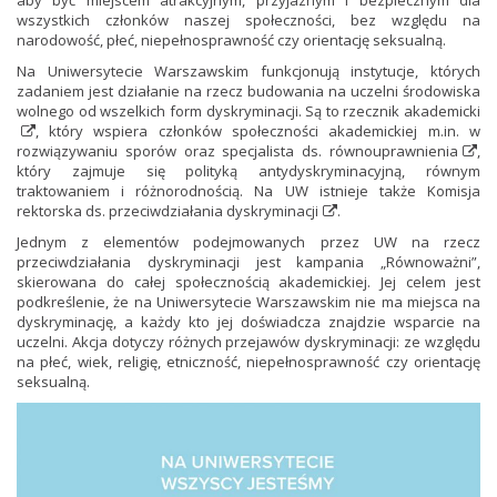
wszystkich członków naszej społeczności, bez względu na
narodowość, płeć, niepełnosprawność czy orientację seksualną.
Na Uniwersytecie Warszawskim funkcjonują instytucje, których
zadaniem jest działanie na rzecz budowania na uczelni środowiska
wolnego od wszelkich form dyskryminacji. Są to
rzecznik akademicki
, który wspiera członków społeczności akademickiej m.in. w
rozwiązywaniu sporów oraz
specjalista ds. równouprawnienia
,
który zajmuje się polityką antydyskryminacyjną, równym
traktowaniem i różnorodnością. Na UW istnieje także
Komisja
rektorska ds. przeciwdziałania dyskryminacji
.
Jednym z elementów podejmowanych przez UW na rzecz
przeciwdziałania dyskryminacji jest kampania „Równoważni”,
skierowana do całej społecznością akademickiej. Jej celem jest
podkreślenie, że na Uniwersytecie Warszawskim nie ma miejsca na
dyskryminację, a każdy kto jej doświadcza znajdzie wsparcie na
uczelni. Akcja dotyczy różnych przejawów dyskryminacji: ze względu
na płeć, wiek, religię, etniczność, niepełnosprawność czy orientację
seksualną.