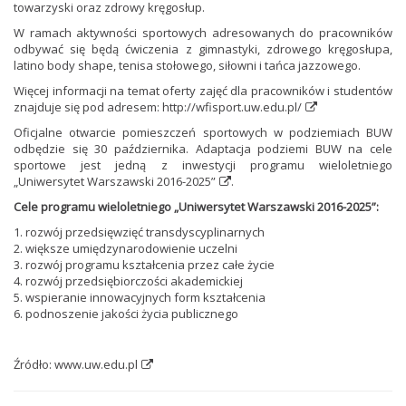
towarzyski oraz zdrowy kręgosłup.
W ramach aktywności sportowych adresowanych do pracowników
odbywać się będą ćwiczenia z gimnastyki, zdrowego kręgosłupa,
latino body shape, tenisa stołowego, siłowni i tańca jazzowego.
Więcej informacji na temat oferty zajęć dla pracowników i studentów
znajduje się pod adresem:
http://wfisport.uw.edu.pl/
Oficjalne otwarcie pomieszczeń sportowych w podziemiach BUW
odbędzie się 30 października. Adaptacja podziemi BUW na cele
sportowe jest jedną z inwestycji
programu wieloletniego
„Uniwersytet Warszawski 2016-2025”
.
Cele programu wieloletniego „Uniwersytet Warszawski 2016-2025”:
1. rozwój przedsięwzięć transdyscyplinarnych
2. większe umiędzynarodowienie uczelni
3. rozwój programu kształcenia przez całe życie
4. rozwój przedsiębiorczości akademickiej
5. wspieranie innowacyjnych form kształcenia
6. podnoszenie jakości życia publicznego
Źródło:
www.uw.edu.pl