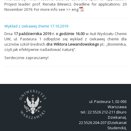
Project leader: prof. Renata Bilewicz. Deadline for applications: 20
November 2019. For more info see >>
eng
Wykład z ciekawej chemii 17.10.2019
Dnia
17 października
2019 r. o godzinie 16.00
w Auli Wydziału Chemii
UW, ul. Pasteura 1 odbędzie się wykład z ciekawej chemii dla
uczniów szkół średnich
dra Wiktora Lewandowskiego
pt.: „Biomimika,
czyli jak efektywnie naśladować naturę”.
Serdecznie zapraszamy!
ul. Pasteura 1, 02-093
Warszawa
tel.: 22 5526 212-211 (Biuro
Dziekana),
22 5526 204-207 (Dziekanat
Studencki),