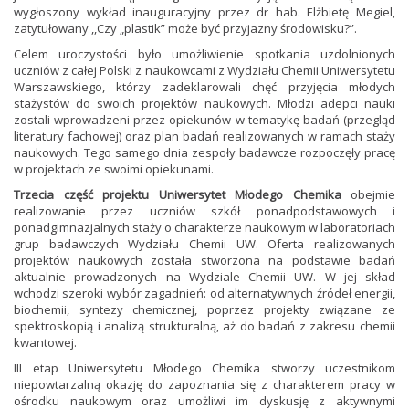
wygłoszony wykład inauguracyjny przez dr hab. Elżbietę Megiel,
zatytułowany ,,Czy „plastik” może być przyjazny środowisku?”.
Celem uroczystości było umożliwienie spotkania uzdolnionych
uczniów z całej Polski z naukowcami z Wydziału Chemii Uniwersytetu
Warszawskiego, którzy zadeklarowali chęć przyjęcia młodych
stażystów do swoich projektów naukowych. Młodzi adepci nauki
zostali wprowadzeni przez opiekunów w tematykę badań (przegląd
literatury fachowej) oraz plan badań realizowanych w ramach staży
naukowych. Tego samego dnia zespoły badawcze rozpoczęły pracę
w projektach ze swoimi opiekunami.
Trzecia część projektu Uniwersytet Młodego Chemika
obejmie
realizowanie przez uczniów szkół ponadpodstawowych i
ponadgimnazjalnych staży o charakterze naukowym w laboratoriach
grup badawczych Wydziału Chemii UW. Oferta realizowanych
projektów naukowych została stworzona na podstawie badań
aktualnie prowadzonych na Wydziale Chemii UW. W jej skład
wchodzi szeroki wybór zagadnień: od alternatywnych źródeł energii,
biochemii, syntezy chemicznej, poprzez projekty związane ze
spektroskopią i analizą strukturalną, aż do badań z zakresu chemii
kwantowej.
III etap Uniwersytetu Młodego Chemika stworzy uczestnikom
niepowtarzalną okazję do zapoznania się z charakterem pracy w
ośrodku naukowym oraz umożliwi im dyskusję z aktywnymi