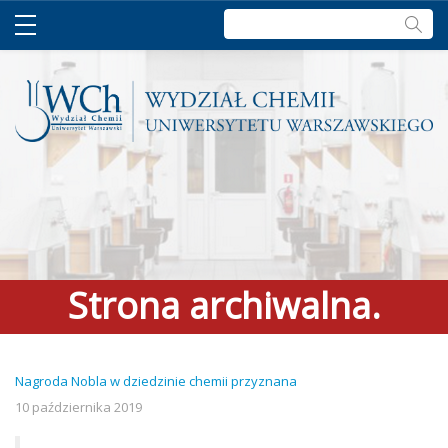
Szukaj:
Strona archiwalna.
Zapraszamy do
Nagroda Nobla w dziedzinie chemii przyznana
aktualnego serwisu >
link
10 października 2019