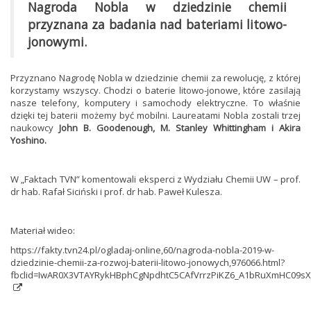
Nagroda Nobla w dziedzinie chemii
przyznana za badania nad bateriami litowo-
jonowymi.
Przyznano Nagrodę Nobla w dziedzinie chemii za rewolucję, z której
korzystamy wszyscy. Chodzi o baterie litowo-jonowe, które zasilają
nasze telefony, komputery i samochody elektryczne. To właśnie
dzięki tej baterii możemy być mobilni. Laureatami Nobla zostali trzej
naukowcy
John B. Goodenough, M. Stanley Whittingham i Akira
Yoshino.
W „Faktach TVN” komentowali eksperci z Wydziału Chemii UW – prof.
dr hab. Rafał Siciński i prof. dr hab. Paweł Kulesza.
Materiał wideo:
https://fakty.tvn24.pl/ogladaj-online,60/nagroda-nobla-2019-w-
dziedzinie-chemii-za-rozwoj-baterii-litowo-jonowych,976066.html?
fbclid=IwAR0X3VTAYRykHBphCgNpdhtC5CAfVrrzPiKZ6_A1bRuXmHC09sX