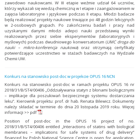
zawodowo naukowcami. W III etapie weźmie udział 64 uczniów,
którzy wykazali się wiedzą chemiczną w I etapie i zaangażowaniem w
zajęcia laboratoryjne i językowe podczas II etapu. Młodzi badacze
będą realizować projekty naukowe trwające po 48 godzin lekcyjnych
w 2-osobowych grupach. Po zakończeniu badań i pracy nad
uzyskanymi danymi młodzi adepci nauki przedstawią wyniki
realizowanych przez siebie eksperymentów (laboratoryjnych i
myślowych) podczas dwudniowego konwersatorium (
UMC droga do
nauki – mikro-konferencja naukowa
) oraz otrzymają certyfikaty
potwierdzające uczestnictwo w stażach badawczych na Wydziale
Chemii UW.
Konkurs na stanowisko post-doc w projekcie OPUS 16 NCN
Konkurs na stanowisko post-doc w ramach projektu OPUS 16 nr
2018/31/B/ST4/00406 „Oddziaływania statyn z błonami biologicznymi
– implikacje dla poszukiwań bezpiecznego systemu dostarczania
leku”. Kierownik projektu: prof. dr hab. Renata Bilewicz. Dokumenty
należy składać w terminie do dnia 20 listopada 2019 roku. Więcej
informacji >>
pdf
Position of post-doc in the OPUS 16 project of no.
2018/31/B/ST4/00406 entitled „Interactions of statins with biological
membranes – implications for safe systems of drug delivery”
financed by Polish National Science Centre is open for application.