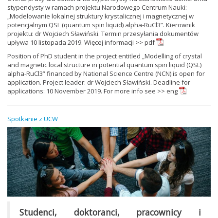
stypendysty w ramach projektu Narodowego Centrum Nauki:
„Modelowanie lokalnej struktury krystalicznej i magnetycznej w
potencjalnym QSL (quantum spin liquid) alpha-RuCl3”. Kierownik
projektu: dr Wojciech Sławiński. Termin przesyłania dokumentów
upływa 10 listopada 2019. Więcej informacji >>
pdf
Position of PhD student in the project entitled „Modelling of crystal
and magnetic local structure in potential quantum spin liquid (QSL)
alpha-RuCl3” financed by National Science Centre (NCN) is open for
application. Project leader: dr Wojciech Sławiński. Deadline for
applications: 10 November 2019. For more info see >>
eng
Spotkanie z UCW
Studenci, doktoranci, pracownicy i