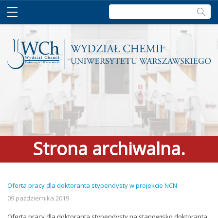
Szukaj:
Strona archiwalna.
Zapraszamy do
Oferta pracy dla doktoranta stypendysty w projekcie NCN
aktualnego serwisu >
link
09 października 2019
Oferta pracy dla doktoranta stypendysty na stanowisko doktoranta