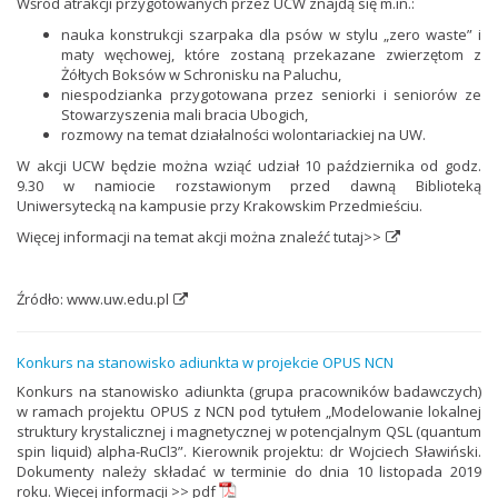
Wśród atrakcji przygotowanych przez UCW znajdą się m.in.:
nauka konstrukcji szarpaka dla psów w stylu „zero waste” i
maty węchowej, które zostaną przekazane zwierzętom z
Żółtych Boksów w Schronisku na Paluchu,
niespodzianka przygotowana przez seniorki i seniorów ze
Stowarzyszenia mali bracia Ubogich,
rozmowy na temat działalności wolontariackiej na UW.
W akcji UCW będzie można wziąć udział 10 października od godz.
9.30 w namiocie rozstawionym przed dawną Biblioteką
Uniwersytecką na kampusie przy Krakowskim Przedmieściu.
Więcej informacji na temat akcji można znaleźć tutaj>>
Źródło:
www.uw.edu.pl
Konkurs na stanowisko adiunkta w projekcie OPUS NCN
Konkurs na stanowisko adiunkta (grupa pracowników badawczych)
w ramach projektu OPUS z NCN pod tytułem „Modelowanie lokalnej
struktury krystalicznej i magnetycznej w potencjalnym QSL (quantum
spin liquid) alpha-RuCl3”. Kierownik projektu: dr Wojciech Sławiński.
Dokumenty należy składać w terminie do dnia 10 listopada 2019
roku. Więcej informacji >>
pdf